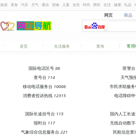
旅游
·
美食
·
汽车
·
天气
·
通信
·
宠物
·
儿童
·
女性
·
时尚
·
两性
·
生活
·
健康
·
礼品
·
网页
商品
网页
商品
常用
首页
生活服务
查询
国际电话区号 86
匪警台 
查号台 114
天气预报
移动电话服务台 10086
市民求助服务中
消费者投诉热线 12315
电话障碍申告
国际长途挂号台 115
国内人工长途查
报时台 117
无线自动数字寻
气象综合信息服务台 221
民航信息查询