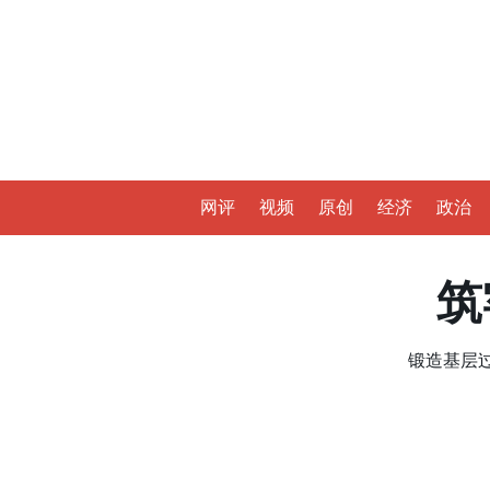
网评
视频
原创
经济
政治
筑
锻造基层