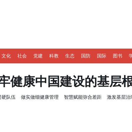
文化
社会
党建
科教
生态
国防
国际
图书
牢健康中国建设的基层
过硬队伍
做实做细健康管理
智慧赋能弥合差距
激发基层治